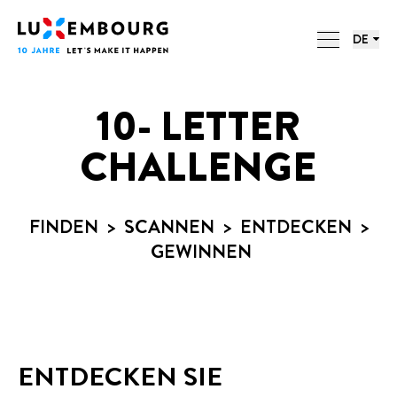
Sprachmenü
Fußzeile
LUXEMBOURG. 10 JAHRE. 10
Startseite
DE
BUCHSTABEN.
10- LETTER
CHALLENGE
FINDEN > SCANNEN > ENTDECKEN >
GEWINNEN
ENTDECKEN SIE