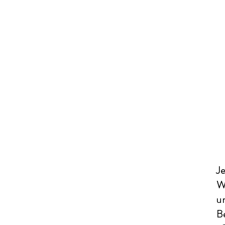
Je
W
u
B