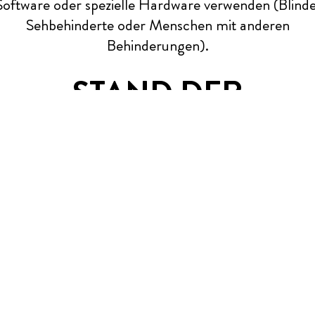
Software oder spezielle Hardware verwenden (Blinde
Sehbehinderte oder Menschen mit anderen
Behinderungen).
STAND DER
EINHALTUNG
Da die vorliegende Website nicht Gegenstand eines
Konformitätsprüfung war, entspricht sie derzeit nich
der
europäischen Norm EN 301 549
sowie dem
allgemeinen
Bezugsrahmen für die Verbesserung de
Zugänglichkeit (RGAA) v4.1
, der sie implementiert.
Die Konformitätsprüfung steht noch aus. Die