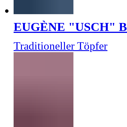
EUGÈNE "USCH" 
Traditioneller Töpfer