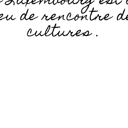
e Luxembourg est 
ieu de rencontre d
cultures .
es pays les plus diversifiés et les plus ouverts au mon
tionalités représentées et 3,6 langues parlées en m
résident.