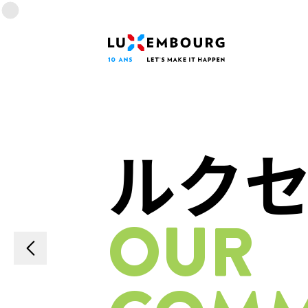
Menu des langues
Pied de page
Accueil
ルク
OUR
Précédent