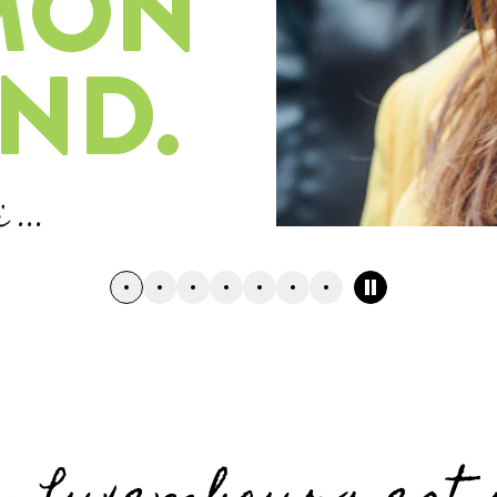
MON
ND.
...
Arrêter le carrousel
Aller au slide n°0
Aller au slide n°1
Aller au slide n°2
Aller au slide n°3
Aller au slide n°4
Aller au slide n°5
Aller au slide n°6