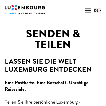
Sprachmenü
Fußzeile
LUXEMBOURG. 10 JAHRE. 10
Startseite
DE
BUCHSTABEN.
SENDEN &
TEILEN
LASSEN SIE DIE WELT
LUXEMBURG ENTDECKEN
Eine Postkarte. Eine Botschaft. Unzählige
Reiseziele.
Teilen Sie Ihre persönliche Luxemburg-