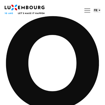
Menu des langues
Pied de page
LUXEMBOURG. 10 ANS. 10
Accueil
LETTRES.
FR
ACTIONS
A CIEL OUVERT