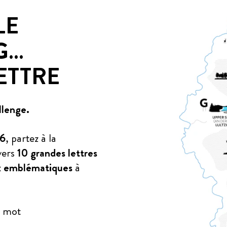
LE
G…
ETTRE
llenge.
26
, partez à la
vers
10 grandes lettres
ux emblématiques
à
e mot