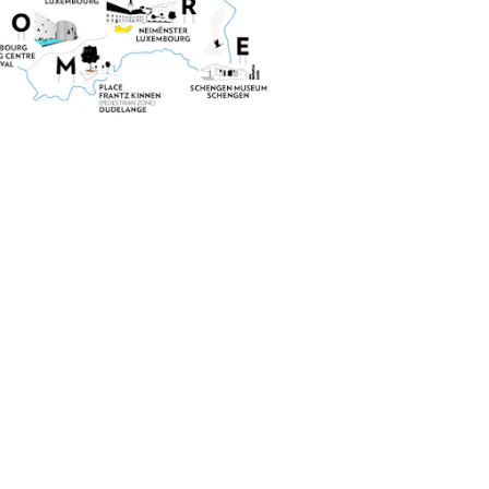
D
RG &
!