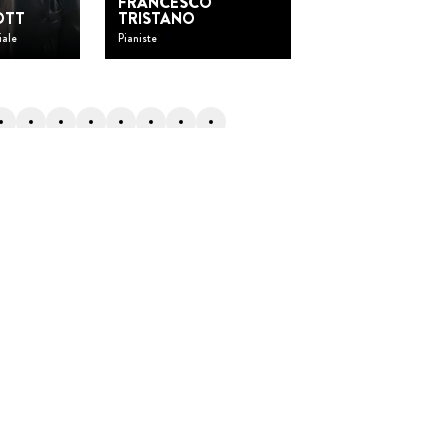
FRANCESCO
OTT
TRISTANO
PASCALE SEIL
iale
Pianiste
Souffleuse de verre