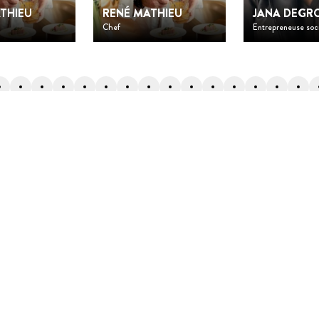
THIEU
RENÉ MATHIEU
JANA DEGR
Chef
Entrepreneuse soc
Retourner en haut de la page