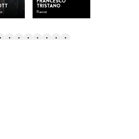
FRANCESCO
OTT
TRISTANO
PASCALE SEIL
in
Pianist
Glasbläserin