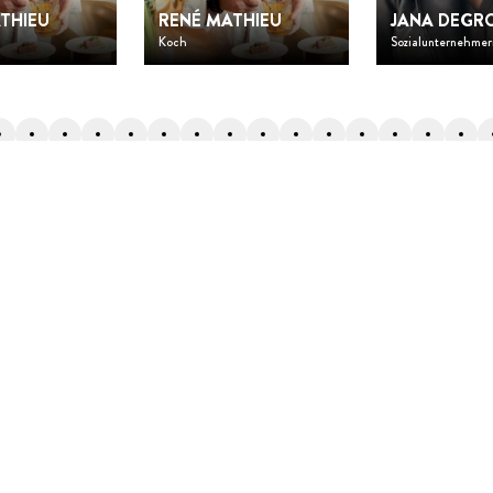
THIEU
RENÉ MATHIEU
JANA DEGR
Koch
Sozialunternehmer
Zurück nach oben