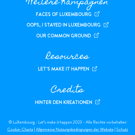
Weitere Kampagnen
FACES OF LUXEMBOURG
OOPS, I STAYED IN LUXEMBOURG
OUR COMMON GROUND
Resources
LET’S MAKE IT HAPPEN
Credits
HINTER DEN KREATIONEN
© LuXembourg - Let’s make it happen 2023 - Alle Rechte vorbehalten
Cookie-Charta
|
Allgemeine Nutzungsbedingungen der Website
|
Schutz