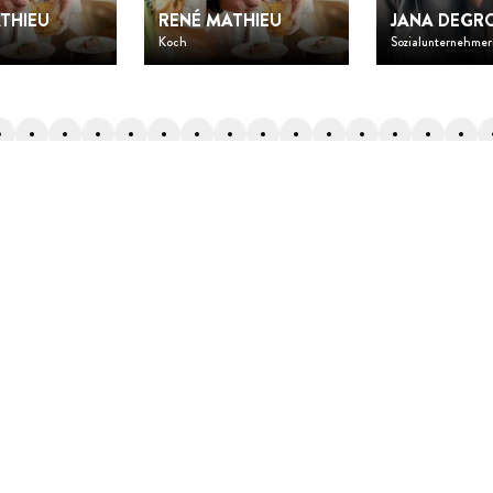
THIEU
RENÉ MATHIEU
JANA DEGR
Koch
Sozialunternehmer
Zurück nach oben