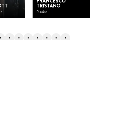
FRANCESCO
OTT
TRISTANO
PASCALE SEIL
in
Pianist
Glasbläserin