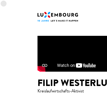
Sprachmenü
Fußzeile
Startseite
FILIP WESTERL
Kreislaufwirtschafts-Aktivist