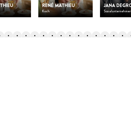
THIEU
RENÉ MATHIEU
JANA DEGR
Koch
Sozialunternehmer
Zurück nach oben