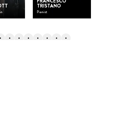
FRANCESCO
OTT
TRISTANO
PASCALE SEIL
in
Pianist
Glasbläserin