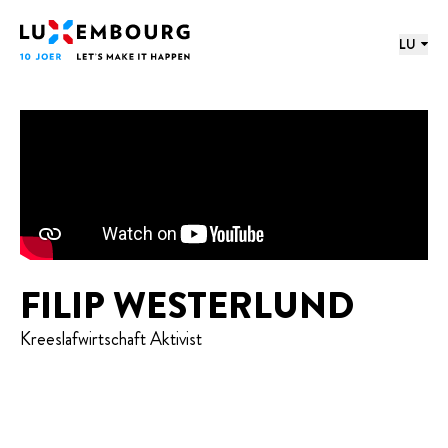
proochmenü
Footer
Home
LU
FILIP WESTERLUND
Kreeslafwirtschaft Aktivist