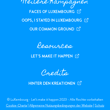
Weitere Kampagnen
FACES OF LUXEMBOURG
OOPS, I STAYED IN LUXEMBOURG
OUR COMMON GROUND
Resources
LET’S MAKE IT HAPPEN
Credits
HINTER DEN KREATIONEN
© LuXembourg - Let’s make it happen 2023 - Alle Rechte vorbehalten
Cookie-Charta
|
Allgemeine Nutzungsbedingungen der Website
|
Schutz