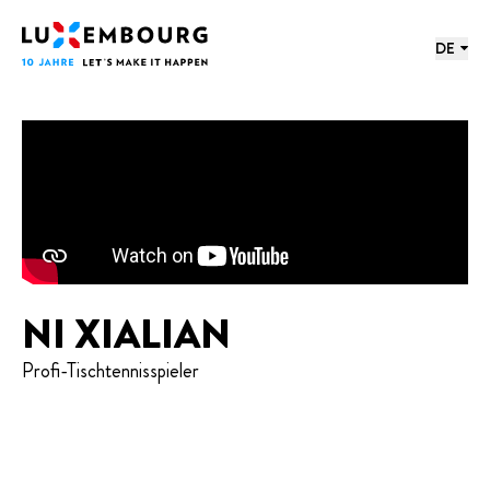
Sprachmenü
Fußzeile
Startseite
DE
NI XIALIAN
Profi-Tischtennisspieler