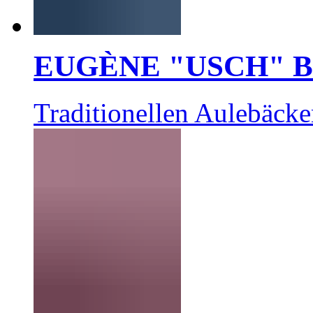
EUGÈNE "USCH" 
Traditionellen Aulebäcke