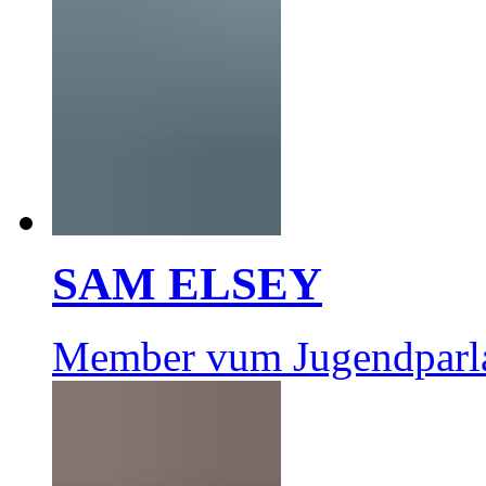
SAM ELSEY
Member vum Jugendparl