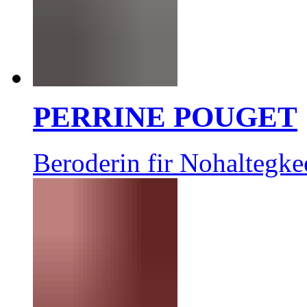
PERRINE POUGET
Beroderin fir Nohaltegke