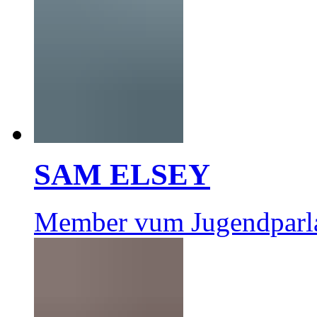
SAM ELSEY
Member vum Jugendparl