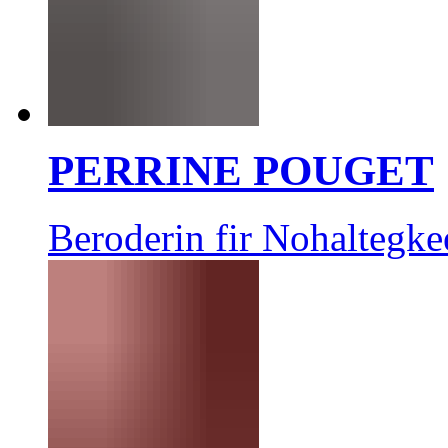
PERRINE POUGET
Beroderin fir Nohaltegke