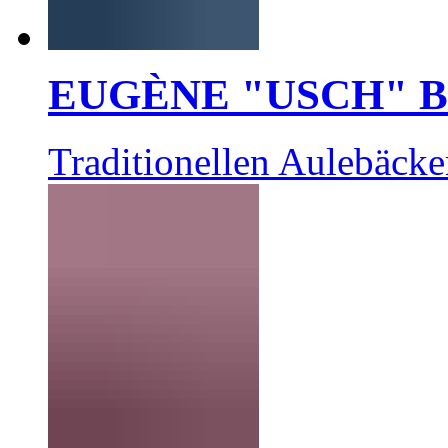
EUGÈNE "USCH" 
Traditionellen Aulebäcke