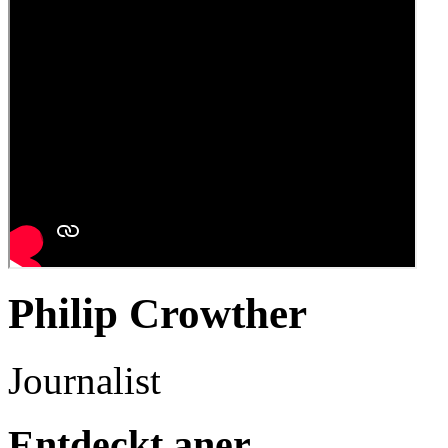
Philip Crowther
Journalist
Entdeckt aner