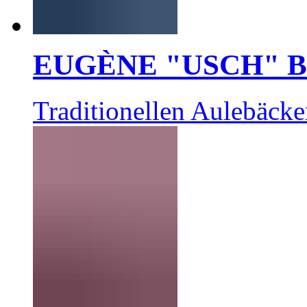
EUGÈNE "USCH" 
Traditionellen Aulebäcke