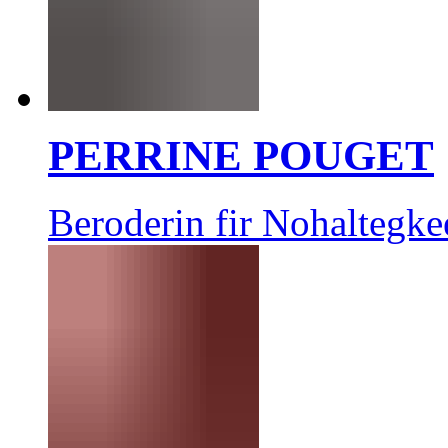
PERRINE POUGET
Beroderin fir Nohaltegke