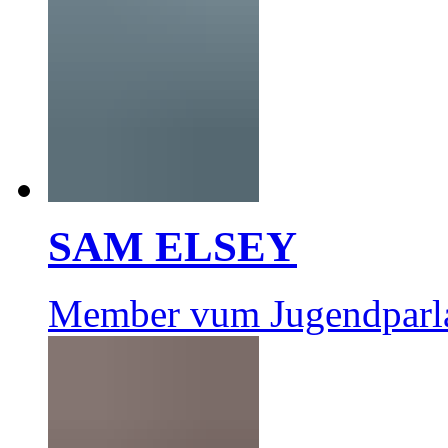
SAM ELSEY
Member vum Jugendparl