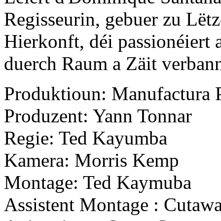
Regisseurin, gebuer zu Lëtz
Hierkonft, déi passionéiert 
duerch Raum a Zäit verban
Produktioun: Manufactura P
Produzent: Yann Tonnar
Regie: Ted Kayumba
Kamera: Morris Kemp
Montage: Ted Kaymuba
Assistent Montage : Cutaw