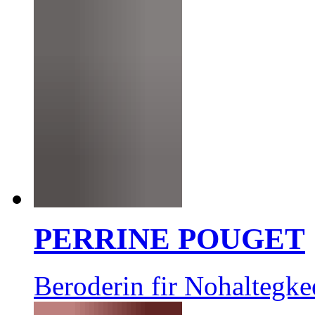
PERRINE POUGET
Beroderin fir Nohaltegke