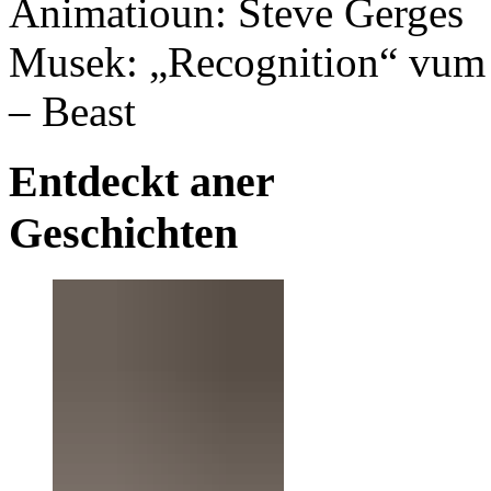
Animatioun: Steve Gerges
Musek: „Recognition“ vum N
– Beast
Entdeckt aner
Geschichten