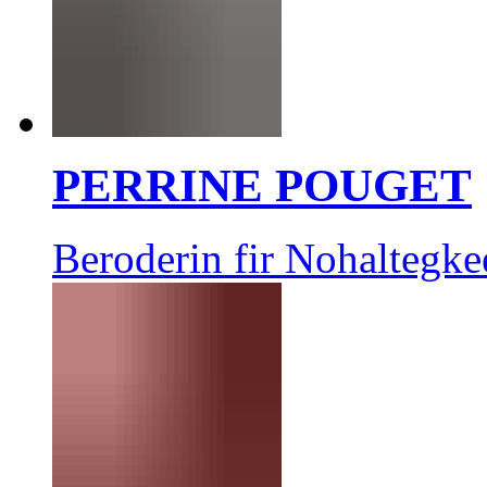
PERRINE POUGET
Beroderin fir Nohaltegke