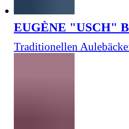
EUGÈNE "USCH" 
Traditionellen Aulebäcke