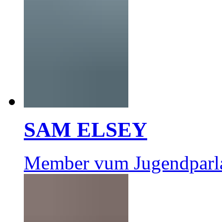
SAM ELSEY
Member vum Jugendparl