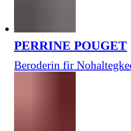
PERRINE POUGET
Beroderin fir Nohaltegke