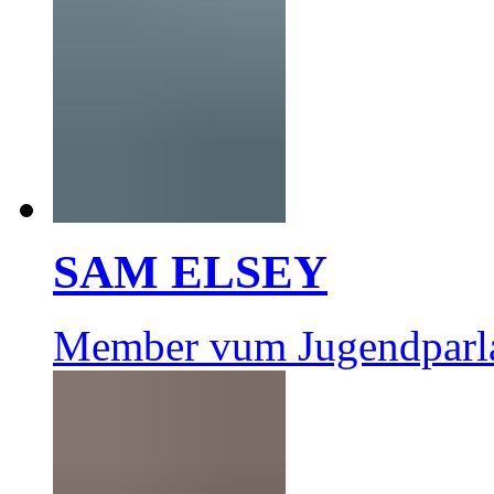
SAM ELSEY
Member vum Jugendparl