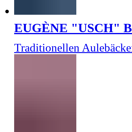
EUGÈNE "USCH" 
Traditionellen Aulebäcke