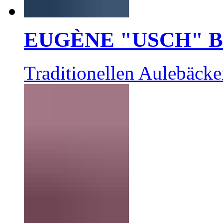
EUGÈNE "USCH" 
Traditionellen Aulebäcke