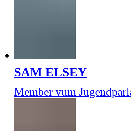
SAM ELSEY
Member vum Jugendparl