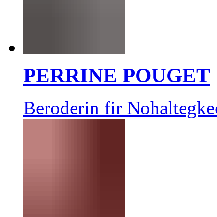
PERRINE POUGET
Beroderin fir Nohaltegke