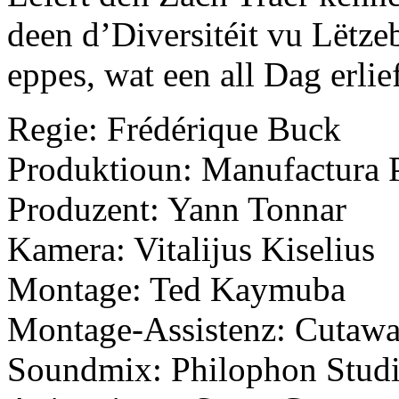
deen d’Diversitéit vu Lëtze
eppes, wat een all Dag erlief
Regie: Frédérique Buck
Produktioun: Manufactura P
Produzent: Yann Tonnar
Kamera: Vitalijus Kiselius
Montage: Ted Kaymuba
Montage-Assistenz: Cutaw
Soundmix: Philophon Stud