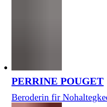
PERRINE POUGET
Beroderin fir Nohaltegke