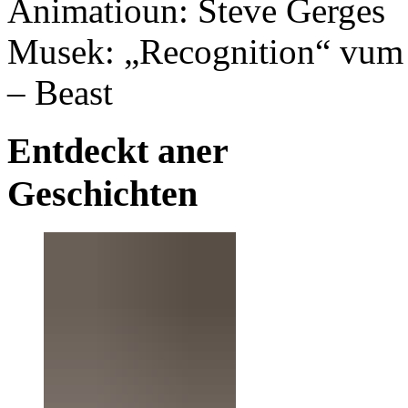
Animatioun: Steve Gerges
Musek: „Recognition“ vum N
– Beast
Entdeckt aner
Geschichten