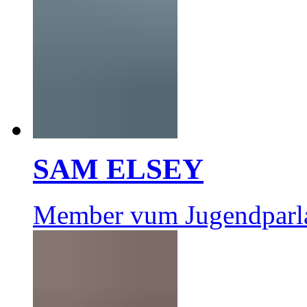
SAM ELSEY
Member vum Jugendparl