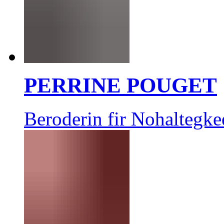
PERRINE POUGET
Beroderin fir Nohaltegke