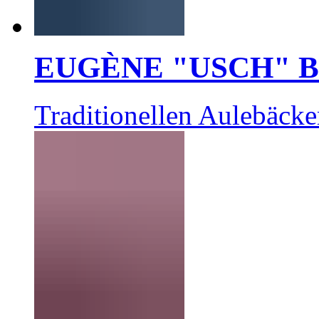
EUGÈNE "USCH" 
Traditionellen Aulebäcke