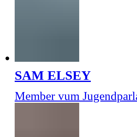
SAM ELSEY
Member vum Jugendparl