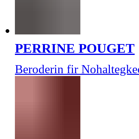
PERRINE POUGET
Beroderin fir Nohaltegke