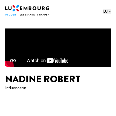
proochmenü
Footer
Home
LU
NADINE ROBERT
Influencerin