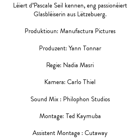
Léiert d’Pascale Seil kennen, eng passionéiert
Glasbléiserin aus Lëtzebuerg.
Produktioun: Manufactura Pictures
Produzent: Yann Tonnar
Regie: Nadia Masri
Kamera: Carlo Thiel
Sound Mix : Philophon Studios
Montage: Ted Kaymuba
Assistent Montage : Cutaway