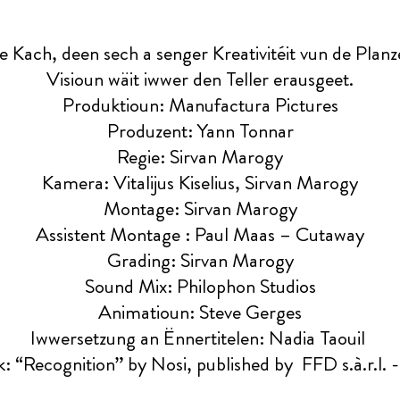
 Kach, deen sech a senger Kreativitéit vun de Planze
Visioun wäit iwwer den Teller erausgeet.
Produktioun: Manufactura Pictures
Produzent: Yann Tonnar
Regie: Sirvan Marogy
Kamera: Vitalijus Kiselius, Sirvan Marogy
Montage: Sirvan Marogy
Assistent Montage : Paul Maas – Cutaway
Grading: Sirvan Marogy
Sound Mix: Philophon Studios
Animatioun: Steve Gerges
Iwwersetzung an Ënnertitelen: Nadia Taouil
: “Recognition” by Nosi, published by FFD s.à.r.l. -