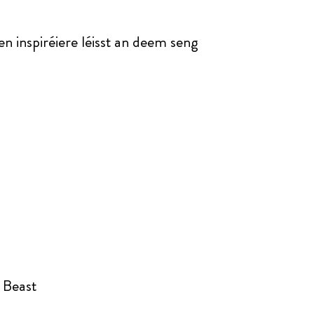
n inspiréiere léisst an deem seng
 Beast