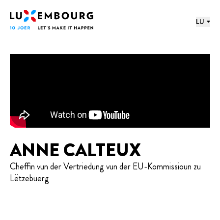
proochmenü
Footer
Home
LU
ANNE CALTEUX
Cheffin vun der Vertriedung vun der EU-Kommissioun zu
Lëtzebuerg